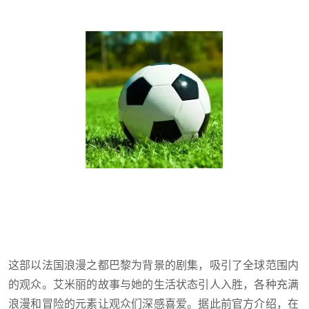
这部以法国浪漫之都巴黎为背景的剧集，吸引了全球范围内
的观众。艾米丽的故事与她的生活状态引人入胜，各种充满
浪漫和冒险的元素让观众们深感喜爱。据此前官方介绍，在