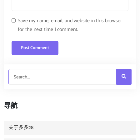
Save my name, email, and website in this browser
for the next time I comment.
导航
关于多多28