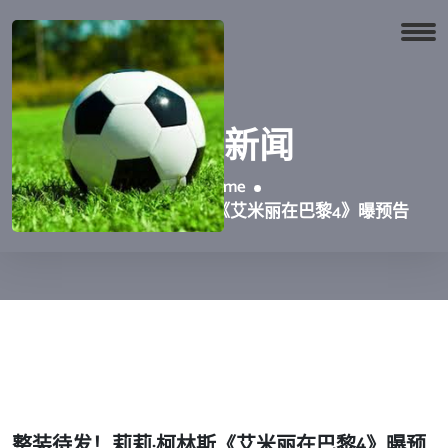
娱乐新闻
Home
整装待发！莉莉·柯林斯《艾米丽在巴黎4》曝预告
整装待发！莉莉·柯林斯《艾米丽在巴黎4》曝预