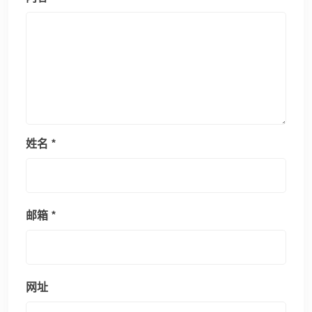
姓名
*
邮箱
*
网址